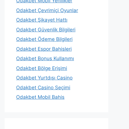
Odakbet Mobil Yenilikler
Odakbet Çevrimiçi Oyunlar
Odakbet Şikayet Hattı
Odakbet Güvenlik Bilgileri
Odakbet Ödeme Bilgileri
Odakbet Espor Bahisleri
Odakbet Bonus Kullanımı
Odakbet Bölge Erişimi
Odakbet Yurtdışı Casino
Odakbet Casino Seçimi
Odakbet Mobil Bahis