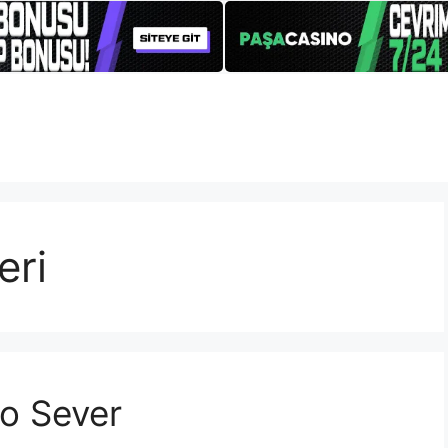
eri
o Sever