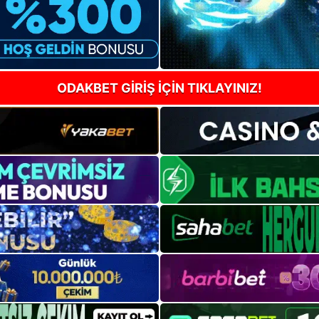
ODAKBET GİRİŞ İÇİN TIKLAYINIZ!