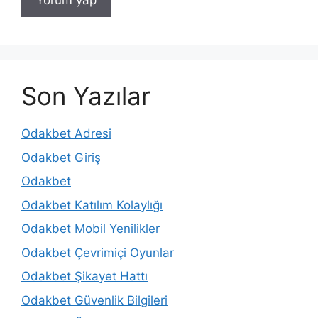
Son Yazılar
Odakbet Adresi
Odakbet Giriş
Odakbet
Odakbet Katılım Kolaylığı
Odakbet Mobil Yenilikler
Odakbet Çevrimiçi Oyunlar
Odakbet Şikayet Hattı
Odakbet Güvenlik Bilgileri