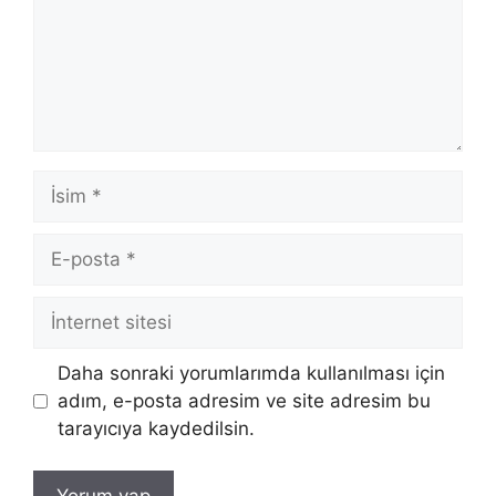
İsim
E-
posta
İnternet
sitesi
Daha sonraki yorumlarımda kullanılması için
adım, e-posta adresim ve site adresim bu
tarayıcıya kaydedilsin.