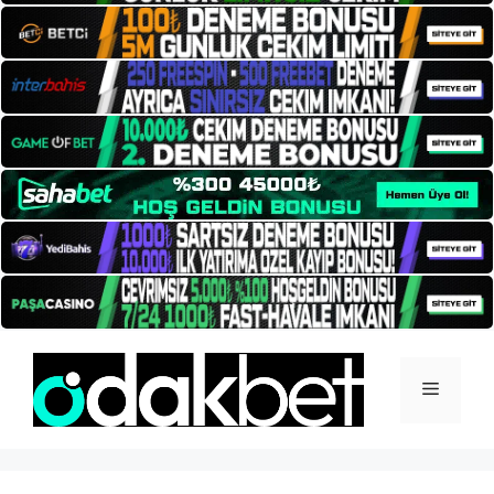
İçeriğe
atla
Menü