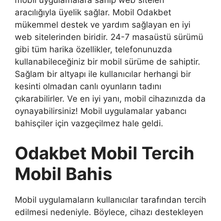
mobil uygulamalara sahip web siteleri
aracılığıyla üyelik sağlar. Mobil Odakbet
mükemmel destek ve yardım sağlayan en iyi
web sitelerinden biridir. 24-7 masaüstü sürümü
gibi tüm harika özellikler, telefonunuzda
kullanabileceğiniz bir mobil sürüme de sahiptir.
Sağlam bir altyapı ile kullanıcılar herhangi bir
kesinti olmadan canlı oyunların tadını
çıkarabilirler. Ve en iyi yanı, mobil cihazınızda da
oynayabilirsiniz! Mobil uygulamalar yabancı
bahisçiler için vazgeçilmez hale geldi.
Odakbet Mobil Tercih
Mobil Bahis
Mobil uygulamaların kullanıcılar tarafından tercih
edilmesi nedeniyle. Böylece, cihazı destekleyen