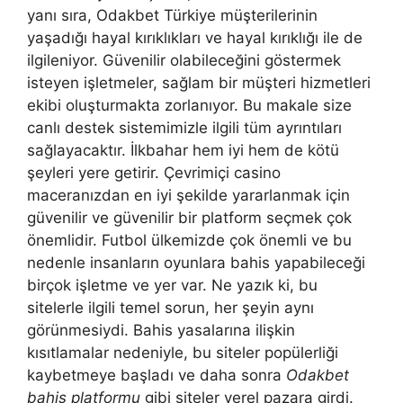
yanı sıra, Odakbet Türkiye müşterilerinin
yaşadığı hayal kırıklıkları ve hayal kırıklığı ile de
ilgileniyor. Güvenilir olabileceğini göstermek
isteyen işletmeler, sağlam bir müşteri hizmetleri
ekibi oluşturmakta zorlanıyor. Bu makale size
canlı destek sistemimizle ilgili tüm ayrıntıları
sağlayacaktır. İlkbahar hem iyi hem de kötü
şeyleri yere getirir. Çevrimiçi casino
maceranızdan en iyi şekilde yararlanmak için
güvenilir ve güvenilir bir platform seçmek çok
önemlidir. Futbol ülkemizde çok önemli ve bu
nedenle insanların oyunlara bahis yapabileceği
birçok işletme ve yer var. Ne yazık ki, bu
sitelerle ilgili temel sorun, her şeyin aynı
görünmesiydi. Bahis yasalarına ilişkin
kısıtlamalar nedeniyle, bu siteler popülerliği
kaybetmeye başladı ve daha sonra
Odakbet
bahis platformu
gibi siteler yerel pazara girdi.