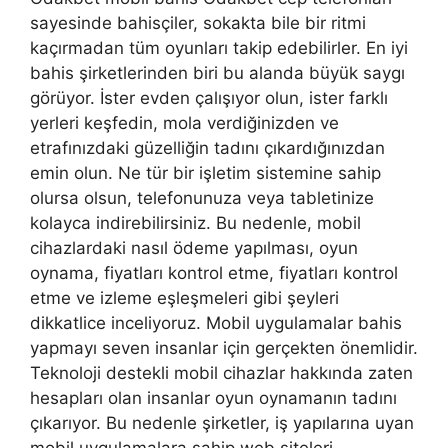
sayesinde bahisçiler, sokakta bile bir ritmi
kaçırmadan tüm oyunları takip edebilirler. En iyi
bahis şirketlerinden biri bu alanda büyük saygı
görüyor. İster evden çalışıyor olun, ister farklı
yerleri keşfedin, mola verdiğinizden ve
etrafınızdaki güzelliğin tadını çıkardığınızdan
emin olun. Ne tür bir işletim sistemine sahip
olursa olsun, telefonunuza veya tabletinize
kolayca indirebilirsiniz. Bu nedenle, mobil
cihazlardaki nasıl ödeme yapılması, oyun
oynama, fiyatları kontrol etme, fiyatları kontrol
etme ve izleme eşleşmeleri gibi şeyleri
dikkatlice inceliyoruz. Mobil uygulamalar bahis
yapmayı seven insanlar için gerçekten önemlidir.
Teknoloji destekli mobil cihazlar hakkında zaten
hesapları olan insanlar oyun oynamanın tadını
çıkarıyor. Bu nedenle şirketler, iş yapılarına uyan