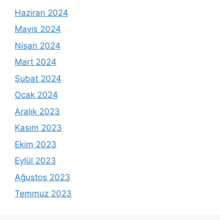
Haziran 2024
Mayıs 2024
Nisan 2024
Mart 2024
Şubat 2024
Ocak 2024
Aralık 2023
Kasım 2023
Ekim 2023
Eylül 2023
Ağustos 2023
Temmuz 2023