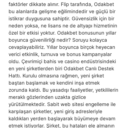
faktörler dikkate alınır. Flip tarafında, Odakbet
bu alanlarda gelişme eğilimindedir ve güçlü bir
istikrar duygusuna sahiptir. Güvensizlik için bir
neden yoksa, ne lisans ne de altyapı hizmetinin
özel bir etkisi yoktur. Odakbet bonusunun yıllar
boyunca güvenilirliği nedir? Soruyu kolayca
cevaplayabiliriz. Yıllar boyunca birçok heyecan
verici etkinlik, turnuva ve bonus kampanyalar
oldu. Çevrimiçi bahis ve casino endüstrisindeki
en yeni şirketlerden biri Odakbet Canlı Destek
Hattı. Kurulu olmasına rağmen, yeni şirket
baştan başlamak ve kendini inşa etmek
zorunda kaldı. Bu yasadışı faaliyetler, yetkililerin
meraklı gözlerinden uzakta gizlice
yürütülmektedir. Sabit web sitesi engelleme ile
karşılaşan şirketler, yeni giriş adresleriyle
kaldıkları yerden başlayarak büyümeye devam
etmek istiyorlar. Şirket, bu hataları ele almanın