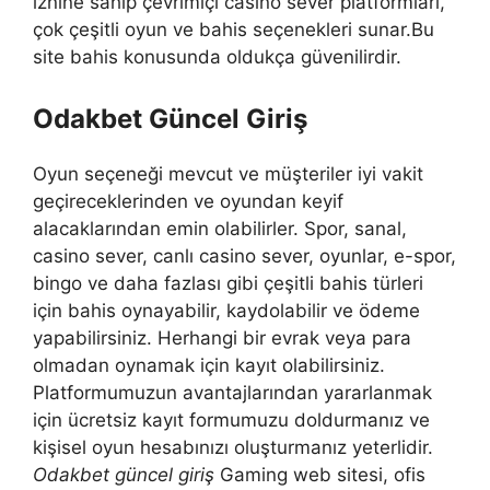
iznine sahip çevrimiçi casino sever platformları,
çok çeşitli oyun ve bahis seçenekleri sunar.Bu
site bahis konusunda oldukça güvenilirdir.
Odakbet Güncel Giriş
Oyun seçeneği mevcut ve müşteriler iyi vakit
geçireceklerinden ve oyundan keyif
alacaklarından emin olabilirler. Spor, sanal,
casino sever, canlı casino sever, oyunlar, e-spor,
bingo ve daha fazlası gibi çeşitli bahis türleri
için bahis oynayabilir, kaydolabilir ve ödeme
yapabilirsiniz. Herhangi bir evrak veya para
olmadan oynamak için kayıt olabilirsiniz.
Platformumuzun avantajlarından yararlanmak
için ücretsiz kayıt formumuzu doldurmanız ve
kişisel oyun hesabınızı oluşturmanız yeterlidir.
Odakbet güncel giriş
Gaming web sitesi, ofis