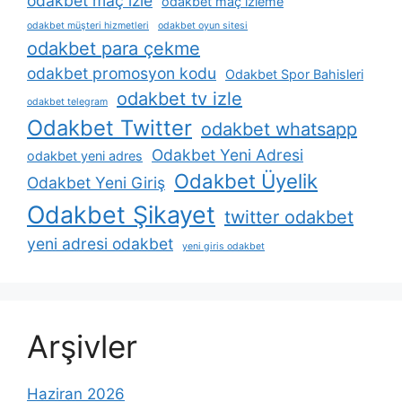
odakbet maç izle
odakbet maç izleme
odakbet müşteri hizmetleri
odakbet oyun sitesi
odakbet para çekme
odakbet promosyon kodu
Odakbet Spor Bahisleri
odakbet tv izle
odakbet telegram
Odakbet Twitter
odakbet whatsapp
Odakbet Yeni Adresi
odakbet yeni adres
Odakbet Üyelik
Odakbet Yeni Giriş
Odakbet Şikayet
twitter odakbet
yeni adresi odakbet
yeni giris odakbet
Arşivler
Haziran 2026