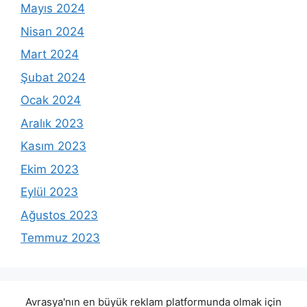
Mayıs 2024
Nisan 2024
Mart 2024
Şubat 2024
Ocak 2024
Aralık 2023
Kasım 2023
Ekim 2023
Eylül 2023
Ağustos 2023
Temmuz 2023
Avrasya'nın en büyük reklam platformunda olmak için