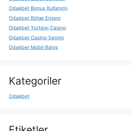
Odakbet Bonus Kullanımı
Odakbet Bölge Erişimi
Odakbet Yurtdışı Casino
Odakbet Casino Seçimi
Odakbet Mobil Bahis
Kategoriler
Odakbet
Etiketler