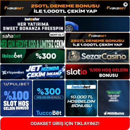
×
ODAKBET GİRİŞ İÇİN TIKLAYINIZ!