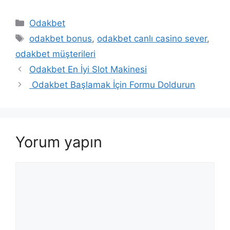
Kategoriler
Odakbet
Etiketler
odakbet bonus
,
odakbet canlı casino sever
,
odakbet müşterileri
Odakbet En İyi Slot Makinesi
Odakbet Başlamak İçin Formu Doldurun
Yorum yapın
Yorum