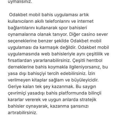
uymalısınız.
Odakbet mobil bahis uygulaması artık
kullanıcıların akıllı telefonlarını ve internet
bağlantılarını kullanarak spor bahisleri
oynamalarına olanak tanıyor. Diğer casino sever
seçeneklerine benzer şekilde Odakbet mobil
uygulaması da karmaşık değildir. Odakbet mobil
uygulamasında web bahisleriyle aynı çeşitlilik ve
fırsatlardan yararlanabilirsiniz. Çeşitli hentbol
derneklerine bahis koymakla ilgileniyorsanız, bu
yasa dışı bahisçiyi tercih edebilirsiniz. İzin
verilmeyen kitaplar sağlam ve büyüleyicidir.
Geriye kalan tek şey kazanmak. Bu saygın
çevrimiçi yasadışı bahis platformunda bilinçli
kararlar vererek ve uygun anlarda stratejik
bahisler oynayarak, kazanma şansınızı
artırabilirsiniz.