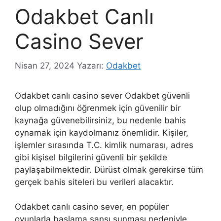
Odakbet Canlı
Casino Sever
Nisan 27, 2024
Yazarı:
Odakbet
Odakbet canlı casino sever Odakbet güvenli
olup olmadığını öğrenmek için güvenilir bir
kaynağa güvenebilirsiniz, bu nedenle bahis
oynamak için kaydolmanız önemlidir. Kişiler,
işlemler sırasında T.C. kimlik numarası, adres
gibi kişisel bilgilerini güvenli bir şekilde
paylaşabilmektedir. Dürüst olmak gerekirse tüm
gerçek bahis siteleri bu verileri alacaktır.
Odakbet canlı casino sever, en popüler
oyunlarla başlama şansı sunması nedeniyle