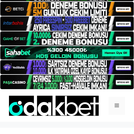
İçeriğe
atla
Menü