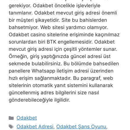
gerekiyor. Odakbet öncelikle işlevleriyle
tanımlanır. Odakbet mevcut giriş adresi önemli
bir müşteri şikayetidir. Site bu bahislerden
bahsetmiyor. Web sitesi yardımcı olamıyor.
Odakbet casino sitelerine erişiminde kaçınılmaz
sorunlardan biri BTK engellemesidir. Odakbet
mevcut giriş adresi için çeşitli yöntemler sunar.
Örneğin, giriş yaptığınızda güncel adresi üst
sekmede bulabilirsiniz. Bu bölümde bahsedilen
panellere Whatsapp iletişim adresi üzerinden
hızlı erişim sağlanmaktadır. Bu paragraf, web
sitelerinin otomatik yanıt sistemini kullanarak
güncellenmiş adres bilgilerini size nasıl
gönderebileceğiyle ilgilidir.
Kategoriler
Odakbet
Etiketler
Odakbet Adresi
,
Odakbet Şans Oyunu
,