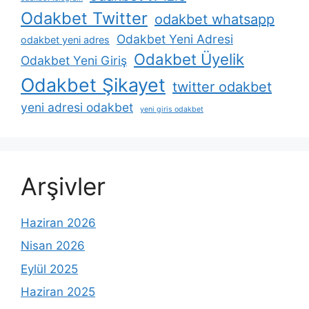
Odakbet Twitter
odakbet whatsapp
Odakbet Yeni Adresi
odakbet yeni adres
Odakbet Üyelik
Odakbet Yeni Giriş
Odakbet Şikayet
twitter odakbet
yeni adresi odakbet
yeni giris odakbet
Arşivler
Haziran 2026
Nisan 2026
Eylül 2025
Haziran 2025