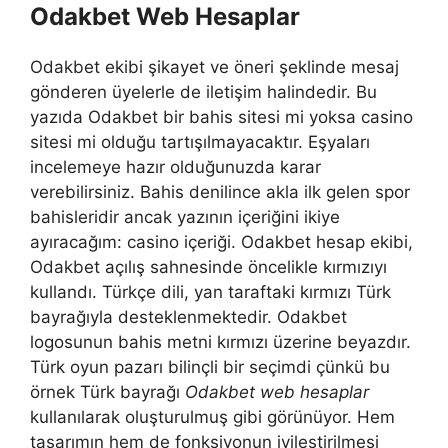
Odakbet Web Hesaplar
Odakbet ekibi şikayet ve öneri şeklinde mesaj
gönderen üyelerle de iletişim halindedir. Bu
yazıda Odakbet bir bahis sitesi mi yoksa casino
sitesi mi olduğu tartışılmayacaktır. Eşyaları
incelemeye hazır olduğunuzda karar
verebilirsiniz. Bahis denilince akla ilk gelen spor
bahisleridir ancak yazının içeriğini ikiye
ayıracağım: casino içeriği. Odakbet hesap ekibi,
Odakbet açılış sahnesinde öncelikle kırmızıyı
kullandı. Türkçe dili, yan taraftaki kırmızı Türk
bayrağıyla desteklenmektedir. Odakbet
logosunun bahis metni kırmızı üzerine beyazdır.
Türk oyun pazarı bilinçli bir seçimdi çünkü bu
örnek Türk bayrağı
Odakbet web hesaplar
kullanılarak oluşturulmuş gibi görünüyor. Hem
tasarımın hem de fonksiyonun iyileştirilmesi