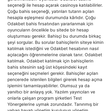
seçeneği ile hesap açarak casinoya katılabilirler.
Çoğu bahis seçeneği, yatırılan tutarın açılan
hesapla eşleşmesi durumunda kârlıdır. Çoğu
Odakbet bahis fırsatından yararlanmak için
oyuncuların öncelikle bu sitede bir hesap
oluşturması gerekir. Bahisçi bu durumda birkaç
şeyi sorgular. Bu sorular bahisçilerin siteye kimin
katılmak istediğini ve Odakbet hesabının nasıl
açılacağını öğrenmelerine olanak tanır. Odakbet
katılmak. Odakbet katılmak için bahisçilerin
bahis sitesinin sağ üst köşesindeki kayıt
seçeneğini seçmeleri gerekir. Bahisçiler açılan
pencerede istenilen bilgileri girerek hesap açma
işlemini tamamlayabilirler. Olumsuz ya da
yanıltıcı bir anlayış yok. Yazılım yayıncıları ve
onlarla çalışan program şirketleri Test
Yönergelerine uymak zorundadır. Tanınmış bir
yaban hayatı yönetim kurulunun yönetim