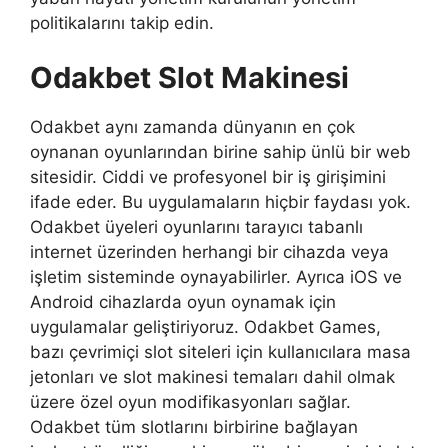
politikalarını takip edin.
Odakbet Slot Makinesi
Odakbet aynı zamanda dünyanın en çok
oynanan oyunlarından birine sahip ünlü bir web
sitesidir. Ciddi ve profesyonel bir iş girişimini
ifade eder. Bu uygulamaların hiçbir faydası yok.
Odakbet üyeleri oyunlarını tarayıcı tabanlı
internet üzerinden herhangi bir cihazda veya
işletim sisteminde oynayabilirler. Ayrıca iOS ve
Android cihazlarda oyun oynamak için
uygulamalar geliştiriyoruz. Odakbet Games,
bazı çevrimiçi slot siteleri için kullanıcılara masa
jetonları ve slot makinesi temaları dahil olmak
üzere özel oyun modifikasyonları sağlar.
Odakbet tüm slotlarını birbirine bağlayan