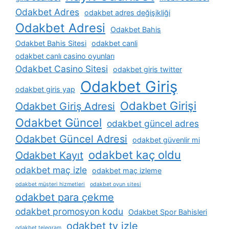
Odakbet Adres
odakbet adres değişikliği
Odakbet Adresi
Odakbet Bahis
Odakbet Bahis Sitesi
odakbet canli
odakbet canlı casino oyunları
Odakbet Casino Sitesi
odakbet giris twitter
Odakbet Giriş
odakbet giris yap
Odakbet Girişi
Odakbet Giriş Adresi
Odakbet Güncel
odakbet güncel adres
Odakbet Güncel Adresi
odakbet güvenlir mi
odakbet kaç oldu
Odakbet Kayıt
odakbet maç izle
odakbet maç izleme
odakbet müşteri hizmetleri
odakbet oyun sitesi
odakbet para çekme
odakbet promosyon kodu
Odakbet Spor Bahisleri
odakbet tv izle
odakbet telegram