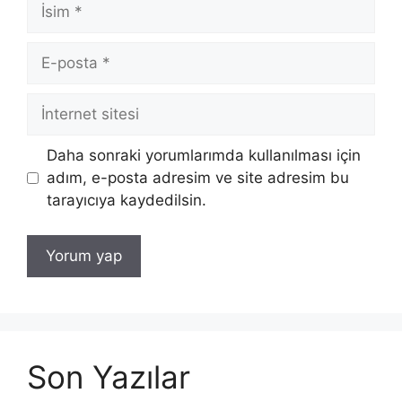
İsim
E-
posta
İnternet
sitesi
Daha sonraki yorumlarımda kullanılması için
adım, e-posta adresim ve site adresim bu
tarayıcıya kaydedilsin.
Son Yazılar