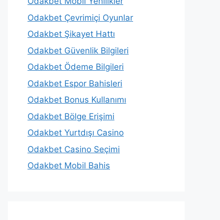
Odakbet Mobil Yenilikler
Odakbet Çevrimiçi Oyunlar
Odakbet Şikayet Hattı
Odakbet Güvenlik Bilgileri
Odakbet Ödeme Bilgileri
Odakbet Espor Bahisleri
Odakbet Bonus Kullanımı
Odakbet Bölge Erişimi
Odakbet Yurtdışı Casino
Odakbet Casino Seçimi
Odakbet Mobil Bahis