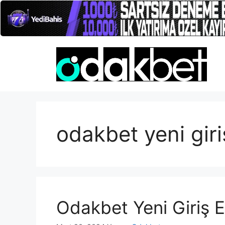
İçeriğe
atla
odakbet yeni giri
Odakbet Yeni Giriş 