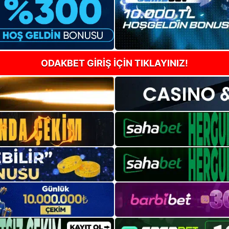
ODAKBET GİRİŞ İÇİN TIKLAYINIZ!