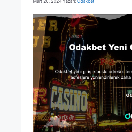
Mart 20, 2024
Yazarı:
Odakbet