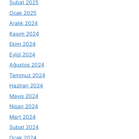
Şubat 2025
Ocak 2025
Aralık 2024
Kasım 2024
Ekim 2024
Eylül 2024
Ağustos 2024
Temmuz 2024
Haziran 2024
Mayıs 2024
Nisan 2024
Mart 2024
Şubat 2024
Ocak 2024