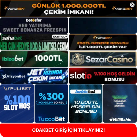
×
ODAKBET GİRİŞ İÇİN TIKLAYINIZ!