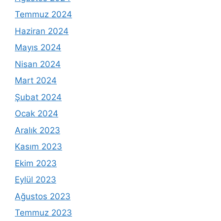
Temmuz 2024
Haziran 2024
Mayıs 2024
Nisan 2024
Mart 2024
Şubat 2024
Ocak 2024
Aralık 2023
Kasım 2023
Ekim 2023
Eylül 2023
Ağustos 2023
Temmuz 2023