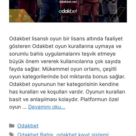
Odakbet lisanslı oyun bir lisans altında faaliyet
gösteren Odakbet oyun kurallarına uymaya ve
sorumlu bahis uygulamalarını teşvik etmeye
büyük önem vererek kullanıcılarına çok sayıda
fayda sağlar. Mükemmel oyun ortamı, çeşitli
oyun kategorilerinde bol miktarda bonus sağlar.
Odakbet oyununun her kategorisinin kendine
has kuralları ve koşulları vardır. Oyunun kuralları
basit ve anlaşılması kolaydır. Platformun özel
oyun …
Devamını oku…
Kategoriler
Odakbet
Etiketler
Odakbet Bahis
,
odakbet kayıt sistemi
,