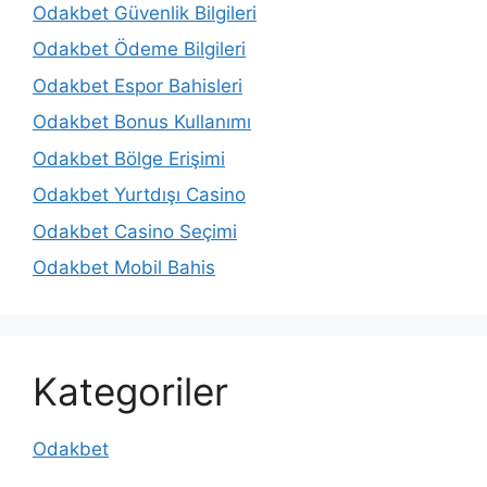
Odakbet Güvenlik Bilgileri
Odakbet Ödeme Bilgileri
Odakbet Espor Bahisleri
Odakbet Bonus Kullanımı
Odakbet Bölge Erişimi
Odakbet Yurtdışı Casino
Odakbet Casino Seçimi
Odakbet Mobil Bahis
Kategoriler
Odakbet