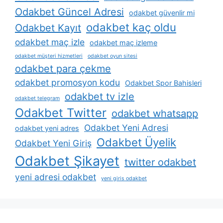
Odakbet Güncel Adresi
odakbet güvenlir mi
odakbet kaç oldu
Odakbet Kayıt
odakbet maç izle
odakbet maç izleme
odakbet müşteri hizmetleri
odakbet oyun sitesi
odakbet para çekme
odakbet promosyon kodu
Odakbet Spor Bahisleri
odakbet tv izle
odakbet telegram
Odakbet Twitter
odakbet whatsapp
Odakbet Yeni Adresi
odakbet yeni adres
Odakbet Üyelik
Odakbet Yeni Giriş
Odakbet Şikayet
twitter odakbet
yeni adresi odakbet
yeni giris odakbet