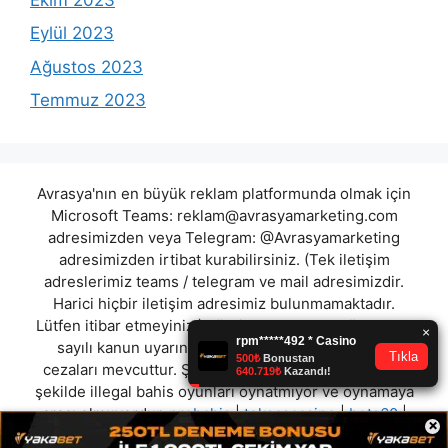
Eylül 2023
Ağustos 2023
Temmuz 2023
Avrasya'nın en büyük reklam platformunda olmak için
Microsoft Teams:
reklam@avrasyamarketing.com
adresimizden veya Telegram: @Avrasyamarketing
adresimizden irtibat kurabilirsiniz. (Tek iletişim
adreslerimiz teams / telegram ve mail adresimizdir.
Harici hiçbir iletişim adresimiz bulunmamaktadır.
Lütfen itibar etmeyiniz.) Türkiye yasalarına göre 7258
sayılı kanun uyarınca yasa dışı bahis oynamanın
cezaları mevcuttur. Şu an bulunduğunuz site hiç bir
şekilde illegal bahis oyunları oynatmıyor ve oynamaya
aracı olmuyordur.
probahis
|
teksascasino
|
bets60
|
×
betlesene
|
elitbahis
|
marlonbet
|
casipolgit
|
betsleo