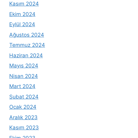
Kasım 2024
Ekim 2024
Eylül 2024
Ağustos 2024
Temmuz 2024
Haziran 2024
Mayıs 2024
Nisan 2024
Mart 2024
Şubat 2024
Ocak 2024
Aralık 2023
Kasım 2023
Ekim 2023