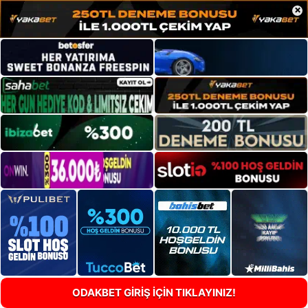
×
ODAKBET GİRİŞ İÇİN TIKLAYINIZ!