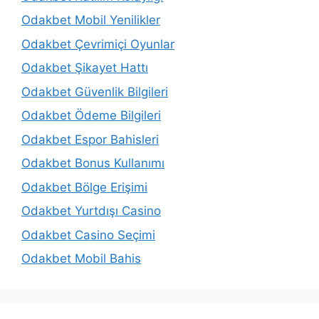
Odakbet Mobil Yenilikler
Odakbet Çevrimiçi Oyunlar
Odakbet Şikayet Hattı
Odakbet Güvenlik Bilgileri
Odakbet Ödeme Bilgileri
Odakbet Espor Bahisleri
Odakbet Bonus Kullanımı
Odakbet Bölge Erişimi
Odakbet Yurtdışı Casino
Odakbet Casino Seçimi
Odakbet Mobil Bahis