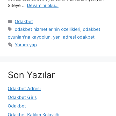
Siteye …
Devamını oku…
Kategoriler
Odakbet
Etiketler
odakbet hizmetlerinin özellikleri
,
odakbet
oyunları'na kaydolun
,
yeni adresi odakbet
Yorum yap
Son Yazılar
Odakbet Adresi
Odakbet Giriş
Odakbet
Odakbet Katılım Kolaylığı