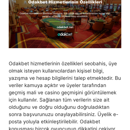
Odakbet hizmetlerinin özellikleri seobahis, üye
olmak isteyen kullanıcılardan kişisel bilgi,
yazışma ve hesap bilgilerini talep etmektedir. Bu
veriler kamuya açıktır ve üyeler tarafından
geçmiş mali ve casino geçmişini görüntülemek
için kullanılır. Sağlanan tüm verilerin size ait
olduğunu ve doğru olduğunu doğruladıktan
sonra başvurunuzu onaylayabilirsiniz. Üyelik e-
posta yoluyla etkinleştirilebilir. Odakbet
konuşması birçok oyuncunun dikkatini çekiyor.