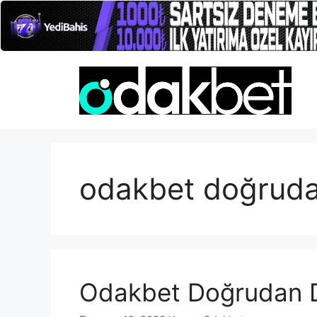
İçeriğe
atla
odakbet doğruda
Odakbet Doğrudan 