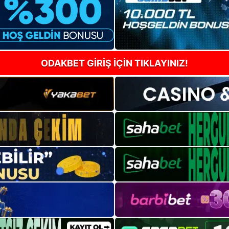
ODAKBET GİRİŞ İÇİN TIKLAYINIZ!