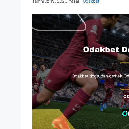
Temmuz 19, 2023
Yazarı:
Odakbet