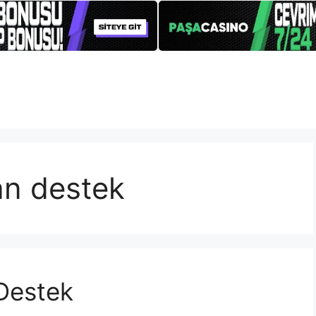
n destek
Destek