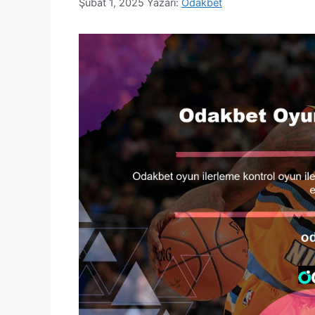
Şubat 1, 2025
Yazarı:
Odakbet