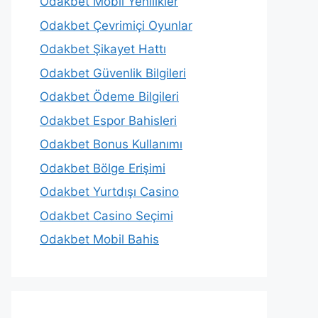
Odakbet Mobil Yenilikler
Odakbet Çevrimiçi Oyunlar
Odakbet Şikayet Hattı
Odakbet Güvenlik Bilgileri
Odakbet Ödeme Bilgileri
Odakbet Espor Bahisleri
Odakbet Bonus Kullanımı
Odakbet Bölge Erişimi
Odakbet Yurtdışı Casino
Odakbet Casino Seçimi
Odakbet Mobil Bahis