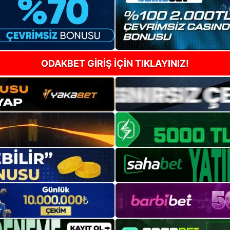
ODAKBET GİRİŞ İÇİN TIKLAYINIZ!