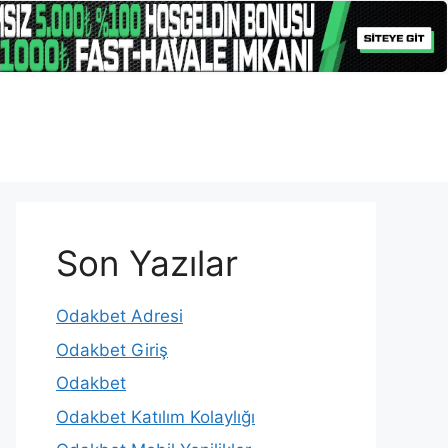
Son Yazılar
Odakbet Adresi
Odakbet Giriş
Odakbet
Odakbet Katılım Kolaylığı