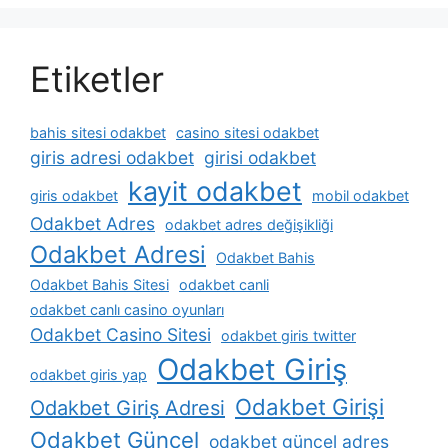
Etiketler
bahis sitesi odakbet
casino sitesi odakbet
giris adresi odakbet
girisi odakbet
kayit odakbet
giris odakbet
mobil odakbet
Odakbet Adres
odakbet adres değişikliği
Odakbet Adresi
Odakbet Bahis
Odakbet Bahis Sitesi
odakbet canli
odakbet canlı casino oyunları
Odakbet Casino Sitesi
odakbet giris twitter
Odakbet Giriş
odakbet giris yap
Odakbet Girişi
Odakbet Giriş Adresi
Odakbet Güncel
odakbet güncel adres