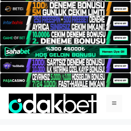
İçeriğe
atla
Menü