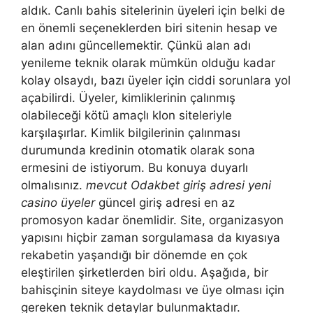
aldık. Canlı bahis sitelerinin üyeleri için belki de
en önemli seçeneklerden biri sitenin hesap ve
alan adını güncellemektir. Çünkü alan adı
yenileme teknik olarak mümkün olduğu kadar
kolay olsaydı, bazı üyeler için ciddi sorunlara yol
açabilirdi. Üyeler, kimliklerinin çalınmış
olabileceği kötü amaçlı klon siteleriyle
karşılaşırlar. Kimlik bilgilerinin çalınması
durumunda kredinin otomatik olarak sona
ermesini de istiyorum. Bu konuya duyarlı
olmalısınız.
mevcut Odakbet giriş adresi yeni
casino üyeler
güncel giriş adresi en az
promosyon kadar önemlidir. Site, organizasyon
yapısını hiçbir zaman sorgulamasa da kıyasıya
rekabetin yaşandığı bir dönemde en çok
eleştirilen şirketlerden biri oldu. Aşağıda, bir
bahisçinin siteye kaydolması ve üye olması için
gereken teknik detaylar bulunmaktadır.