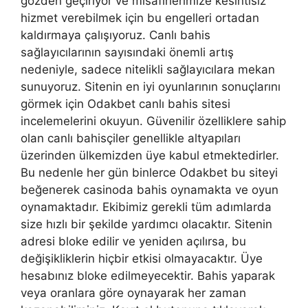
gözden geçiriyor ve misafirlerimize kesintisiz
hizmet verebilmek için bu engelleri ortadan
kaldırmaya çalışıyoruz. Canlı bahis
sağlayıcılarının sayısındaki önemli artış
nedeniyle, sadece nitelikli sağlayıcılara mekan
sunuyoruz. Sitenin en iyi oyunlarının sonuçlarını
görmek için Odakbet canlı bahis sitesi
incelemelerini okuyun. Güvenilir özelliklere sahip
olan canlı bahisçiler genellikle altyapıları
üzerinden ülkemizden üye kabul etmektedirler.
Bu nedenle her gün binlerce Odakbet bu siteyi
beğenerek casinoda bahis oynamakta ve oyun
oynamaktadır. Ekibimiz gerekli tüm adımlarda
size hızlı bir şekilde yardımcı olacaktır. Sitenin
adresi bloke edilir ve yeniden açılırsa, bu
değişikliklerin hiçbir etkisi olmayacaktır. Üye
hesabınız bloke edilmeyecektir. Bahis yaparak
veya oranlara göre oynayarak her zaman