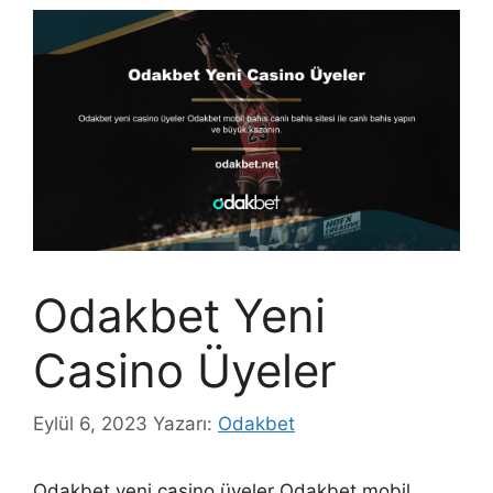
Odakbet Yeni
Casino Üyeler
Eylül 6, 2023
Yazarı:
Odakbet
Odakbet yeni casino üyeler Odakbet mobil