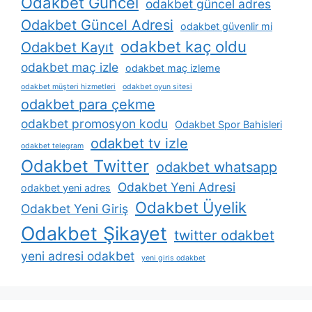
Odakbet Güncel
odakbet güncel adres
Odakbet Güncel Adresi
odakbet güvenlir mi
odakbet kaç oldu
Odakbet Kayıt
odakbet maç izle
odakbet maç izleme
odakbet müşteri hizmetleri
odakbet oyun sitesi
odakbet para çekme
odakbet promosyon kodu
Odakbet Spor Bahisleri
odakbet tv izle
odakbet telegram
Odakbet Twitter
odakbet whatsapp
Odakbet Yeni Adresi
odakbet yeni adres
Odakbet Üyelik
Odakbet Yeni Giriş
Odakbet Şikayet
twitter odakbet
yeni adresi odakbet
yeni giris odakbet