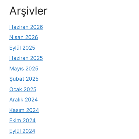
Arşivler
Haziran 2026
Nisan 2026
Eylül 2025
Haziran 2025
Mayıs 2025
Şubat 2025
Ocak 2025
Aralık 2024
Kasım 2024
Ekim 2024
Eylül 2024