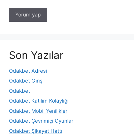
Son Yazılar
Odakbet Adresi
Odakbet Giriş
Odakbet
Odakbet Katılım Kolaylığı
Odakbet Mobil Yenilikler
Odakbet Çevrimiçi Oyunlar
Odakbet Şikayet Hattı