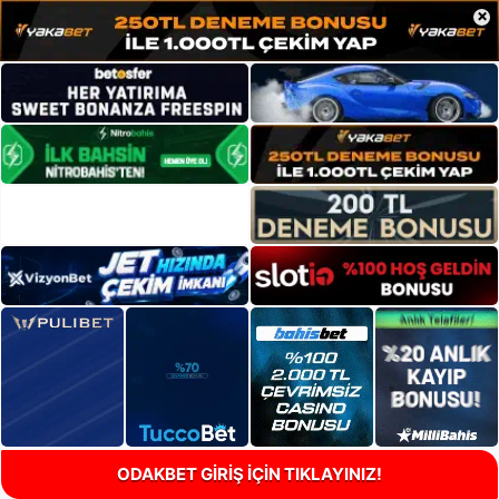
×
ODAKBET GİRİŞ İÇİN TIKLAYINIZ!