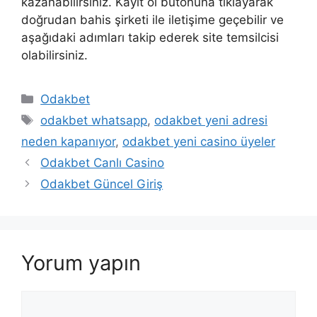
kazanabilirsiniz. Kayıt ol butonuna tıklayarak
doğrudan bahis şirketi ile iletişime geçebilir ve
aşağıdaki adımları takip ederek site temsilcisi
olabilirsiniz.
Kategoriler
Odakbet
Etiketler
odakbet whatsapp
,
odakbet yeni adresi
neden kapanıyor
,
odakbet yeni casino üyeler
Odakbet Canlı Casino
Odakbet Güncel Giriş
Yorum yapın
Yorum