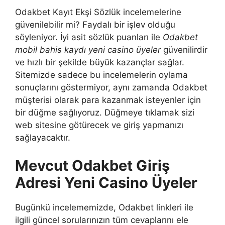
Odakbet Kayıt Ekşi Sözlük incelemelerine
güvenilebilir mi? Faydalı bir işlev olduğu
söyleniyor. İyi asit sözlük puanları ile
Odakbet
mobil bahis kaydı yeni casino üyeler
güvenilirdir
ve hızlı bir şekilde büyük kazançlar sağlar.
Sitemizde sadece bu incelemelerin oylama
sonuçlarını göstermiyor, aynı zamanda Odakbet
müşterisi olarak para kazanmak isteyenler için
bir düğme sağlıyoruz. Düğmeye tıklamak sizi
web sitesine götürecek ve giriş yapmanızı
sağlayacaktır.
Mevcut Odakbet Giriş
Adresi Yeni Casino Üyeler
Bugünkü incelememizde, Odakbet linkleri ile
ilgili güncel sorularınızın tüm cevaplarını ele