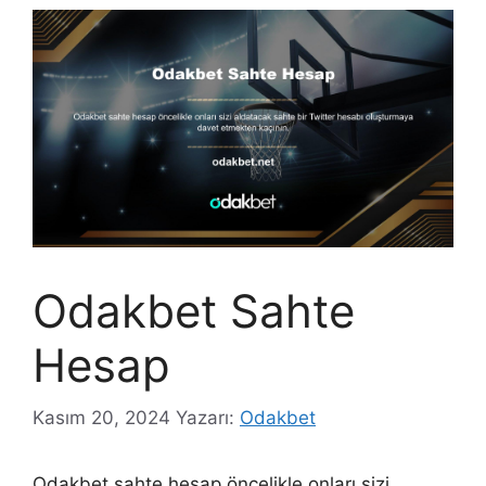
Odakbet Sahte
Hesap
Kasım 20, 2024
Yazarı:
Odakbet
Odakbet sahte hesap öncelikle onları sizi