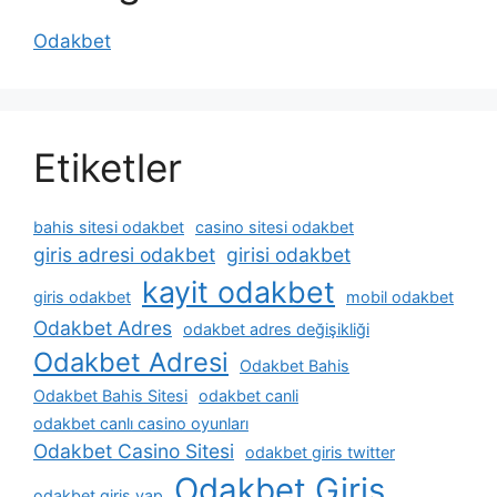
Odakbet
Etiketler
bahis sitesi odakbet
casino sitesi odakbet
giris adresi odakbet
girisi odakbet
kayit odakbet
giris odakbet
mobil odakbet
Odakbet Adres
odakbet adres değişikliği
Odakbet Adresi
Odakbet Bahis
Odakbet Bahis Sitesi
odakbet canli
odakbet canlı casino oyunları
Odakbet Casino Sitesi
odakbet giris twitter
Odakbet Giriş
odakbet giris yap