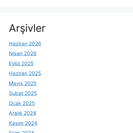
Arşivler
Haziran 2026
Nisan 2026
Eylül 2025
Haziran 2025
Mayıs 2025
Şubat 2025
Ocak 2025
Aralık 2024
Kasım 2024