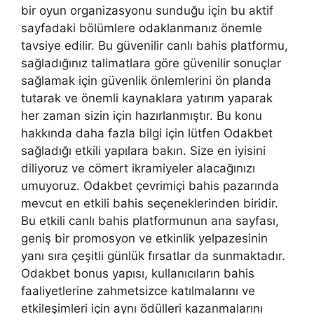
bir oyun organizasyonu sunduğu için bu aktif
sayfadaki bölümlere odaklanmanız önemle
tavsiye edilir. Bu güvenilir canlı bahis platformu,
sağladığınız talimatlara göre güvenilir sonuçlar
sağlamak için güvenlik önlemlerini ön planda
tutarak ve önemli kaynaklara yatırım yaparak
her zaman sizin için hazırlanmıştır. Bu konu
hakkında daha fazla bilgi için lütfen Odakbet
sağladığı etkili yapılara bakın. Size en iyisini
diliyoruz ve cömert ikramiyeler alacağınızı
umuyoruz. Odakbet çevrimiçi bahis pazarında
mevcut en etkili bahis seçeneklerinden biridir.
Bu etkili canlı bahis platformunun ana sayfası,
geniş bir promosyon ve etkinlik yelpazesinin
yanı sıra çeşitli günlük fırsatlar da sunmaktadır.
Odakbet bonus yapısı, kullanıcıların bahis
faaliyetlerine zahmetsizce katılmalarını ve
etkileşimleri için aynı ödülleri kazanmalarını