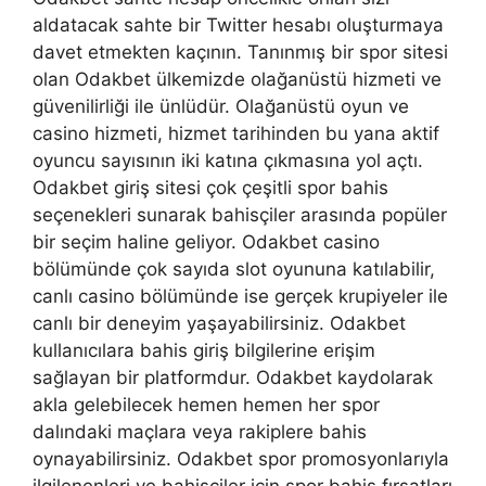
aldatacak sahte bir Twitter hesabı oluşturmaya
davet etmekten kaçının. Tanınmış bir spor sitesi
olan Odakbet ülkemizde olağanüstü hizmeti ve
güvenilirliği ile ünlüdür. Olağanüstü oyun ve
casino hizmeti, hizmet tarihinden bu yana aktif
oyuncu sayısının iki katına çıkmasına yol açtı.
Odakbet giriş sitesi çok çeşitli spor bahis
seçenekleri sunarak bahisçiler arasında popüler
bir seçim haline geliyor. Odakbet casino
bölümünde çok sayıda slot oyununa katılabilir,
canlı casino bölümünde ise gerçek krupiyeler ile
canlı bir deneyim yaşayabilirsiniz. Odakbet
kullanıcılara bahis giriş bilgilerine erişim
sağlayan bir platformdur. Odakbet kaydolarak
akla gelebilecek hemen hemen her spor
dalındaki maçlara veya rakiplere bahis
oynayabilirsiniz. Odakbet spor promosyonlarıyla