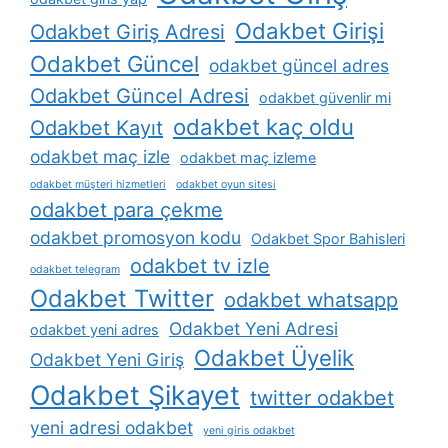
Odakbet Girişi
Odakbet Giriş Adresi
Odakbet Güncel
odakbet güncel adres
Odakbet Güncel Adresi
odakbet güvenlir mi
odakbet kaç oldu
Odakbet Kayıt
odakbet maç izle
odakbet maç izleme
odakbet müşteri hizmetleri
odakbet oyun sitesi
odakbet para çekme
odakbet promosyon kodu
Odakbet Spor Bahisleri
odakbet tv izle
odakbet telegram
Odakbet Twitter
odakbet whatsapp
Odakbet Yeni Adresi
odakbet yeni adres
Odakbet Üyelik
Odakbet Yeni Giriş
Odakbet Şikayet
twitter odakbet
yeni adresi odakbet
yeni giris odakbet