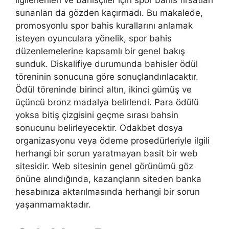
ilgilenenleri ve bahisçiler için spor bahis fırsatları
sunanları da gözden kaçırmadı. Bu makalede,
promosyonlu spor bahis kurallarını anlamak
isteyen oyunculara yönelik, spor bahis
düzenlemelerine kapsamlı bir genel bakış
sunduk. Diskalifiye durumunda bahisler ödül
töreninin sonucuna göre sonuçlandırılacaktır.
Ödül töreninde birinci altın, ikinci gümüş ve
üçüncü bronz madalya belirlendi. Para ödülü
yoksa bitiş çizgisini geçme sırası bahsin
sonucunu belirleyecektir. Odakbet dosya
organizasyonu veya ödeme prosedürleriyle ilgili
herhangi bir sorun yaratmayan basit bir web
sitesidir. Web sitesinin genel görünümü göz
önüne alındığında, kazançların siteden banka
hesabınıza aktarılmasında herhangi bir sorun
yaşanmamaktadır.