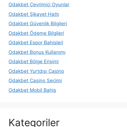
Odakbet Çevrimiçi Oyunlar
Odakbet Şikayet Hattı
Odakbet Güvenlik Bilgileri
Odakbet Ödeme Bilgileri
Odakbet Espor Bahisleri
Odakbet Bonus Kullanımı
Odakbet Bölge Erişimi
Odakbet Yurtdışı Casino
Odakbet Casino Seçimi
Odakbet Mobil Bahis
Kategoriler