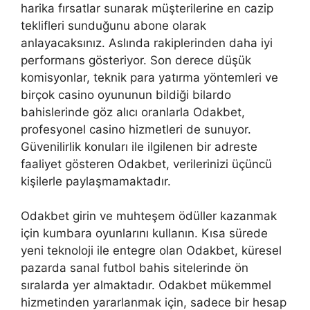
harika fırsatlar sunarak müşterilerine en cazip
teklifleri sunduğunu abone olarak
anlayacaksınız. Aslında rakiplerinden daha iyi
performans gösteriyor. Son derece düşük
komisyonlar, teknik para yatırma yöntemleri ve
birçok casino oyununun bildiği bilardo
bahislerinde göz alıcı oranlarla Odakbet,
profesyonel casino hizmetleri de sunuyor.
Güvenilirlik konuları ile ilgilenen bir adreste
faaliyet gösteren Odakbet, verilerinizi üçüncü
kişilerle paylaşmamaktadır.
Odakbet girin ve muhteşem ödüller kazanmak
için kumbara oyunlarını kullanın. Kısa sürede
yeni teknoloji ile entegre olan Odakbet, küresel
pazarda sanal futbol bahis sitelerinde ön
sıralarda yer almaktadır. Odakbet mükemmel
hizmetinden yararlanmak için, sadece bir hesap