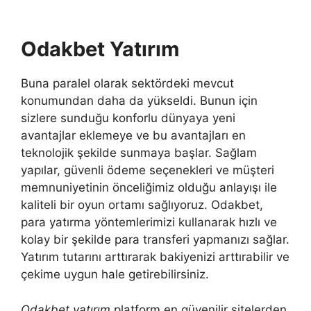
Odakbet Yatırım
Buna paralel olarak sektördeki mevcut
konumundan daha da yükseldi. Bunun için
sizlere sunduğu konforlu dünyaya yeni
avantajlar eklemeye ve bu avantajları en
teknolojik şekilde sunmaya başlar. Sağlam
yapılar, güvenli ödeme seçenekleri ve müşteri
memnuniyetinin önceliğimiz olduğu anlayışı ile
kaliteli bir oyun ortamı sağlıyoruz. Odakbet,
para yatırma yöntemlerimizi kullanarak hızlı ve
kolay bir şekilde para transferi yapmanızı sağlar.
Yatırım tutarını arttırarak bakiyenizi arttırabilir ve
çekime uygun hale getirebilirsiniz.
Odakbet yatırım
platform en güvenilir sitelerden