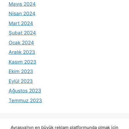
Mayıs 2024
Nisan 2024
Mart 2024
Şubat 2024
Ocak 2024
Aralık 2023
Kasım 2023
Ekim 2023
Eylül 2023
Ağustos 2023
Temmuz 2023
Avrasya'nın en büyük reklam platformunda olmak için