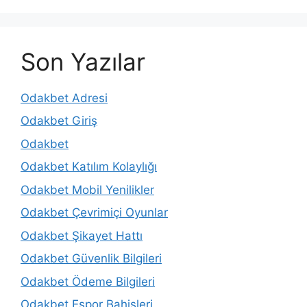
Son Yazılar
Odakbet Adresi
Odakbet Giriş
Odakbet
Odakbet Katılım Kolaylığı
Odakbet Mobil Yenilikler
Odakbet Çevrimiçi Oyunlar
Odakbet Şikayet Hattı
Odakbet Güvenlik Bilgileri
Odakbet Ödeme Bilgileri
Odakbet Espor Bahisleri