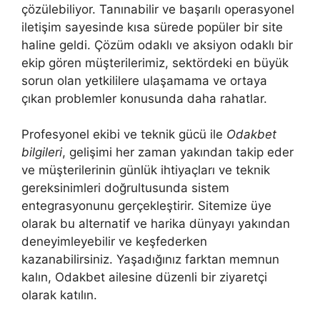
çözülebiliyor. Tanınabilir ve başarılı operasyonel
iletişim sayesinde kısa sürede popüler bir site
haline geldi. Çözüm odaklı ve aksiyon odaklı bir
ekip gören müşterilerimiz, sektördeki en büyük
sorun olan yetkililere ulaşamama ve ortaya
çıkan problemler konusunda daha rahatlar.
Profesyonel ekibi ve teknik gücü ile
Odakbet
bilgileri
, gelişimi her zaman yakından takip eder
ve müşterilerinin günlük ihtiyaçları ve teknik
gereksinimleri doğrultusunda sistem
entegrasyonunu gerçekleştirir. Sitemize üye
olarak bu alternatif ve harika dünyayı yakından
deneyimleyebilir ve keşfederken
kazanabilirsiniz. Yaşadığınız farktan memnun
kalın, Odakbet ailesine düzenli bir ziyaretçi
olarak katılın.