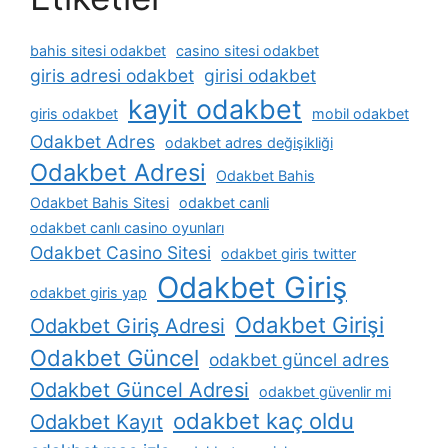
bahis sitesi odakbet
casino sitesi odakbet
giris adresi odakbet
girisi odakbet
kayit odakbet
giris odakbet
mobil odakbet
Odakbet Adres
odakbet adres değişikliği
Odakbet Adresi
Odakbet Bahis
Odakbet Bahis Sitesi
odakbet canli
odakbet canlı casino oyunları
Odakbet Casino Sitesi
odakbet giris twitter
Odakbet Giriş
odakbet giris yap
Odakbet Girişi
Odakbet Giriş Adresi
Odakbet Güncel
odakbet güncel adres
Odakbet Güncel Adresi
odakbet güvenlir mi
odakbet kaç oldu
Odakbet Kayıt