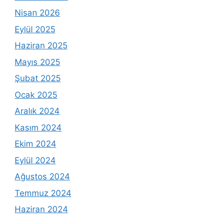
Nisan 2026
Eylül 2025
Haziran 2025
Mayıs 2025
Şubat 2025
Ocak 2025
Aralık 2024
Kasım 2024
Ekim 2024
Eylül 2024
Ağustos 2024
Temmuz 2024
Haziran 2024