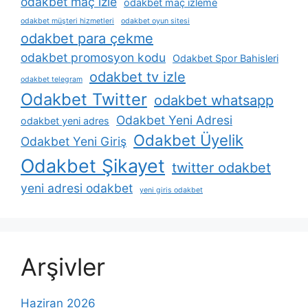
odakbet maç izle
odakbet maç izleme
odakbet müşteri hizmetleri
odakbet oyun sitesi
odakbet para çekme
odakbet promosyon kodu
Odakbet Spor Bahisleri
odakbet tv izle
odakbet telegram
Odakbet Twitter
odakbet whatsapp
Odakbet Yeni Adresi
odakbet yeni adres
Odakbet Üyelik
Odakbet Yeni Giriş
Odakbet Şikayet
twitter odakbet
yeni adresi odakbet
yeni giris odakbet
Arşivler
Haziran 2026