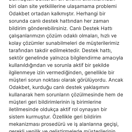
biri olan site yetkililerine ulaşamama problemi
Odakbet ortadan kalkmıştır. Herhangi bir
sorunda canlı destek hattından her zaman
bildirim gönderebilirsiniz. Canlı Destek Hattı
çalışanlarımızın çözüm odaklı olmaları, hızlı ve
kolay çözümler sunabilmeleri de müşterilerimiz
tarafından takdir edilmektedir. Destek hattı,
sektör genelinde yalnızca bilgilendirme amacıyla
kullanıldığından ve sorunla aktif bir şekilde
ilgilenmeye izin vermediğinden, genellikle bir
müşteri sorun noktası olarak görülüyordu. Ancak
Odakbet, kurduğu canlı destek yaklaşımını
kullanarak hem sorunların çözülmesinde hem de
müşteri geri bildirimlerinin iş birimlerine
iletilmesinde oldukça aktif rol oynayan bir
sistem kurmuştur. Özellikle geri bildirim
mekanizması prosedürü ve iş alanlarına geçişi,
gerekli yenilik ve geliştirmelerle müşterilerinin