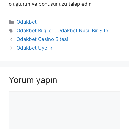
oluşturun ve bonusunuzu talep edin
Kategoriler
Odakbet
Etiketler
Odakbet Bilgileri
,
Odakbet Nasıl Bir Site
Odakbet Casino Sitesi
Odakbet Üyelik
Yorum yapın
Yorum