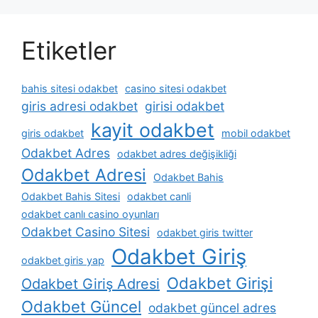
Etiketler
bahis sitesi odakbet
casino sitesi odakbet
giris adresi odakbet
girisi odakbet
kayit odakbet
giris odakbet
mobil odakbet
Odakbet Adres
odakbet adres değişikliği
Odakbet Adresi
Odakbet Bahis
Odakbet Bahis Sitesi
odakbet canli
odakbet canlı casino oyunları
Odakbet Casino Sitesi
odakbet giris twitter
Odakbet Giriş
odakbet giris yap
Odakbet Girişi
Odakbet Giriş Adresi
Odakbet Güncel
odakbet güncel adres