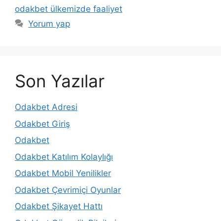
odakbet ülkemizde faaliyet
Yorum yap
Son Yazılar
Odakbet Adresi
Odakbet Giriş
Odakbet
Odakbet Katılım Kolaylığı
Odakbet Mobil Yenilikler
Odakbet Çevrimiçi Oyunlar
Odakbet Şikayet Hattı