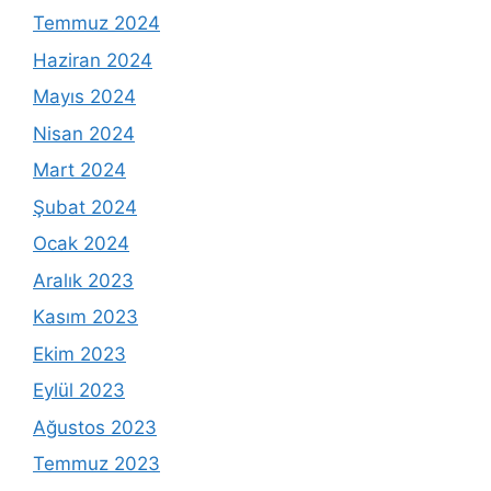
Temmuz 2024
Haziran 2024
Mayıs 2024
Nisan 2024
Mart 2024
Şubat 2024
Ocak 2024
Aralık 2023
Kasım 2023
Ekim 2023
Eylül 2023
Ağustos 2023
Temmuz 2023