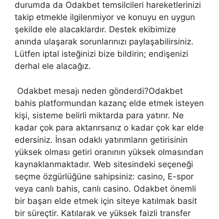
durumda da Odakbet temsilcileri hareketlerinizi
takip etmekle ilgilenmiyor ve konuyu en uygun
şekilde ele alacaklardır. Destek ekibimize
anında ulaşarak sorunlarınızı paylaşabilirsiniz.
Lütfen iptal isteğinizi bize bildirin; endişenizi
derhal ele alacağız.
Odakbet mesajı neden gönderdi?Odakbet
bahis platformundan kazanç elde etmek isteyen
kişi, sisteme belirli miktarda para yatırır. Ne
kadar çok para aktarırsanız o kadar çok kar elde
edersiniz. İnsan odaklı yatırımların getirisinin
yüksek olması getiri oranının yüksek olmasından
kaynaklanmaktadır. Web sitesindeki seçeneği
seçme özgürlüğüne sahipsiniz: casino, E-spor
veya canlı bahis, canlı casino. Odakbet önemli
bir başarı elde etmek için siteye katılmak basit
bir süreçtir. Katılarak ve yüksek faizli transfer