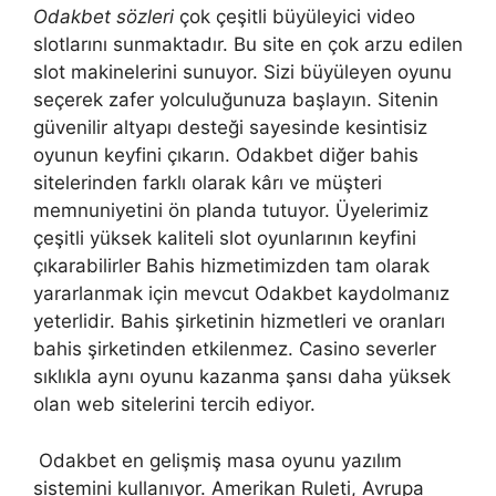
Odakbet sözleri
çok çeşitli büyüleyici video
slotlarını sunmaktadır. Bu site en çok arzu edilen
slot makinelerini sunuyor. Sizi büyüleyen oyunu
seçerek zafer yolculuğunuza başlayın. Sitenin
güvenilir altyapı desteği sayesinde kesintisiz
oyunun keyfini çıkarın. Odakbet diğer bahis
sitelerinden farklı olarak kârı ve müşteri
memnuniyetini ön planda tutuyor. Üyelerimiz
çeşitli yüksek kaliteli slot oyunlarının keyfini
çıkarabilirler Bahis hizmetimizden tam olarak
yararlanmak için mevcut Odakbet kaydolmanız
yeterlidir. Bahis şirketinin hizmetleri ve oranları
bahis şirketinden etkilenmez. Casino severler
sıklıkla aynı oyunu kazanma şansı daha yüksek
olan web sitelerini tercih ediyor.
Odakbet en gelişmiş masa oyunu yazılım
sistemini kullanıyor. Amerikan Ruleti, Avrupa